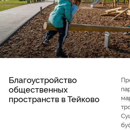
Благоустройство
Пр
общественных
па
ма
пространств в Тейково
тр
Су
бу