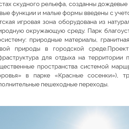
стах скудного рельефа, созданны дождевые 
вые функции и малые формы введены с учето
тская игровая зона оборудована из натура
иродную окружающую среду. Парк благоус
осистему: природные материалы, гранитна
вой природы в городской среде.Проект
фраструктура для отдыха на территории 
щественные пространства системой маршр
оровья» в парке «Красные сосенки»), т
полнительные пешеходные переходы.