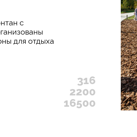
нтан с
рганизованы
оны для отдыха
316
2200
16500