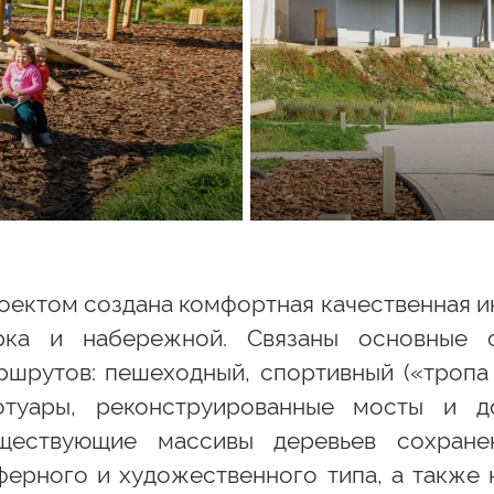
оектом создана комфортная качественная и
рка и набережной. Связаны основные 
ршрутов: пешеходный, спортивный («тропа 
отуары, реконструированные мосты и д
ществующие массивы деревьев сохране
ферного и художественного типа, а также