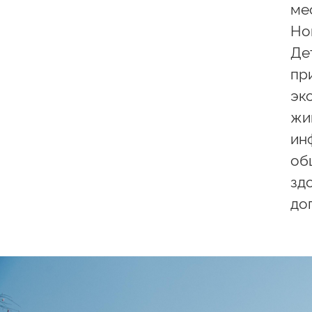
ме
Но
Де
пр
эк
жи
ин
об
зд
до